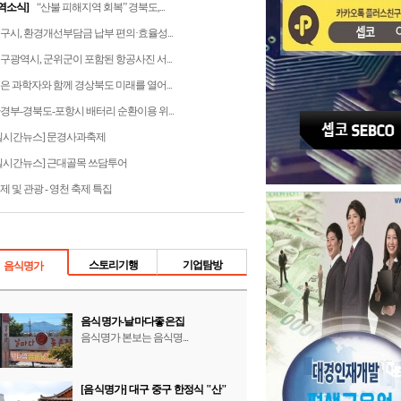
역소식]
“산불 피해지역 회복” 경북도,...
구시, 환경개선부담금 납부 편의·효율성...
구광역시, 군위군이 포함된 항공사진 서...
은 과학자와 함께 경상북도 미래를 열어...
경부-경북도-포항시 배터리 순환이용 위...
실시간뉴스] 문경사과축제
실시간뉴스] 근대골목 쓰담투어
제 및 관광 - 영천 축제 특집
스토리기행
기업탐방
음식명가
음식명가-날마다좋은집
음식명가 본보는 음식명...
[음식명가] 대구 중구 한정식 "산"