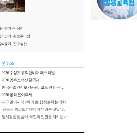
음식명가 - 안심정
음식명가 - 황토추어탕
음식명가 - 진수성찬
2026 수성못 뮤직앤비어 페스티벌
2026 영주소백산 철쭉제
한국산업안전보건공단, ‘말도 안 되는’ ...
2026 봉화 은어축제
대구 알파시티 2차 개발, 행정절차 본격화
[단독·심층고발] “지방 이전 명분 잊었나...
정치검찰을 넘어, 국민의 인권을 지키는 사...