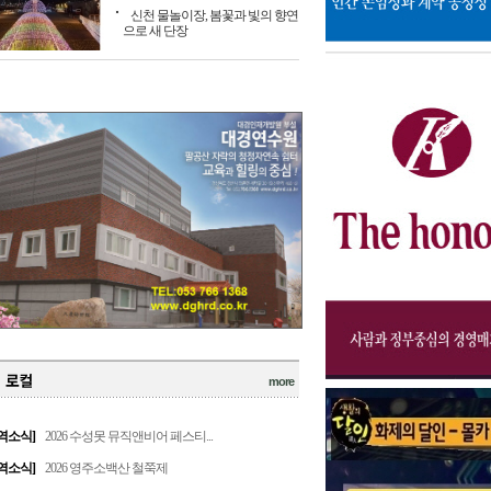
신천 물놀이장, 봄꽃과 빛의 향연
으로 새 단장
more
역소식]
2026 수성못 뮤직앤비어 페스티...
역소식]
2026 영주소백산 철쭉제