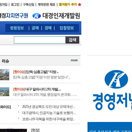
more
[핫이슈]
[단독·심층고발] “지방 ...
[단독·심층고발] “지방 이전 명분 잊었나”...
[핫이슈]
대구 알파시티 2차 개발, ...
대구 알파시티 2차 개발, 행정절차 본격화… ...
2025년 경상북도 도민 대상 규제개선 ...
스와이드]
대구광역시, 인공지능 기술로 보행자 ...
코로나19 극복을 위한 대구예술 희망...
[현장]