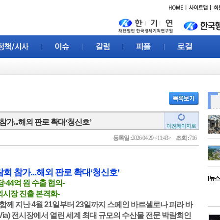
가...해외 판로 확대‘청신호’
이전페이지로
등록일 :
2026.04.29 <11:43>
조회 :
716
 참가...해외 판로 확대‘청신호’
[뉴
·44억 원 수출 협의-
외시장 진출 본격화-
함께 지난 4월 21일부터 23일까지 스페인 바르셀로나 피라 바
ran Via) 전시장에서 열린 세계 최대 규모의 수산물 전문 박람회인