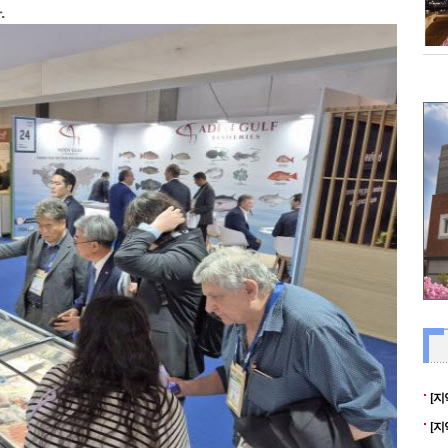
.
[지
[지